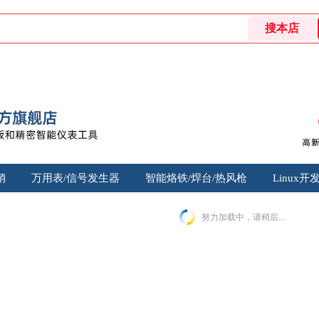
销
万用表/信号发生器
智能烙铁/焊台/热风枪
Linux开
努力加载中，请稍后...