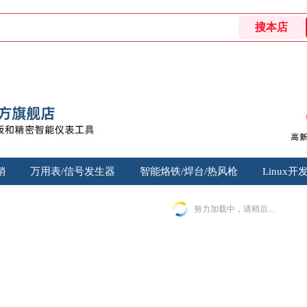
销
万用表/信号发生器
智能烙铁/焊台/热风枪
Linux开
努力加载中，请稍后...